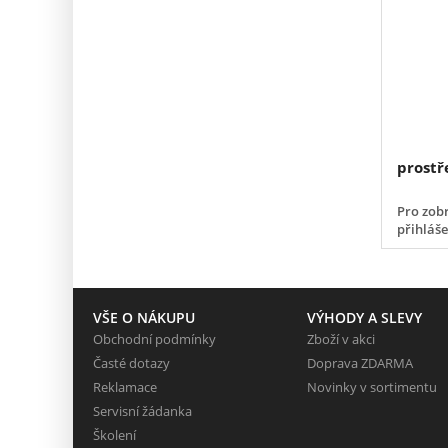
prostř
Pro zobr
přihláš
VŠE O NÁKUPU
VÝHODY A SLEVY
Obchodní podmínky
Zboží v akci
Časté dotazy
Doprava ZDARMA
Reklamace
Novinky v sortimentu
Servisní žádanka
Školení