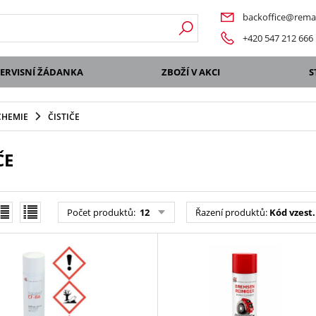
backoffice@remat
+420 547 212 666
SERVISNÍ ŽÁDANKA
ZBOŽÍ V AKCI
S
CHEMIE
ČISTIČE
ČE
Počet produktů
:
12
Řazení produktů
:
Kód vzest.