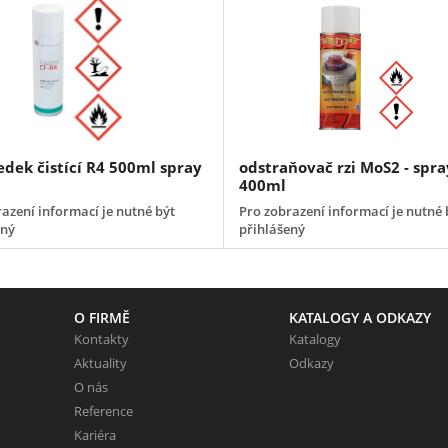
edek čistící R4 500ml spray
odstraňovač rzi MoS2 - spra
400ml
azení informací je nutné být
Pro zobrazení informací je nutné 
ený
přihlášený
O FIRMĚ
KATALOGY A ODKAZY
Kontakty
Katalogy
Aktuality
Odkazy
O nás
Reference
Kariéra