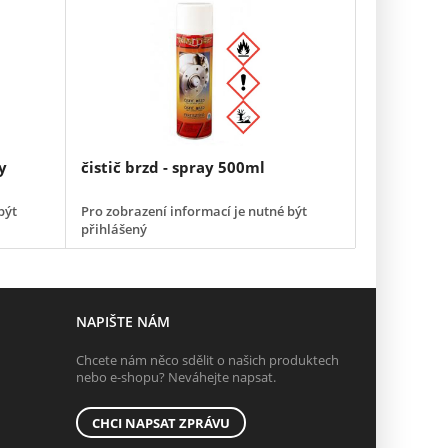
y
čistič brzd - spray 500ml
být
Pro zobrazení informací je nutné být
přihlášený
NAPIŠTE NÁM
Chcete nám něco sdělit o našich produktech
nebo e-shopu? Neváhejte napsat.
CHCI NAPSAT ZPRÁVU