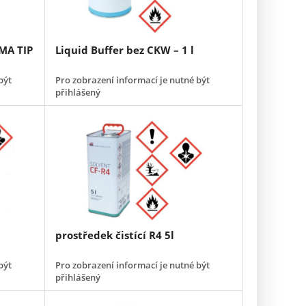
EMA TIP
Liquid Buffer bez CKW – 1 l
být
Pro zobrazení informací je nutné být
přihlášený
prostředek čistící R4 5l
být
Pro zobrazení informací je nutné být
přihlášený