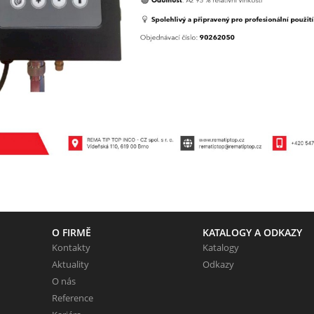
O FIRMĚ
KATALOGY A ODKAZY
Kontakty
Katalogy
Aktuality
Odkazy
O nás
Reference