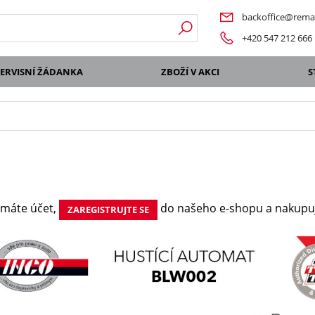
backoffice@remat
+420 547 212 666
SERVISNÍ ŽÁDANKA
ZBOŽÍ V AKCI
S
emáte účet,
do našeho e-shopu a nakupuj
ZAREGISTRUJTE SE