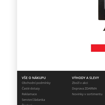
VŠE O NÁKUPU
VÝHODY A SLEVY
Obchodní podmínky
Zboží v akci
Časté dotazy
Doprava ZDARMA
Reklamace
Novinky v sortimentu
Servisní žádanka