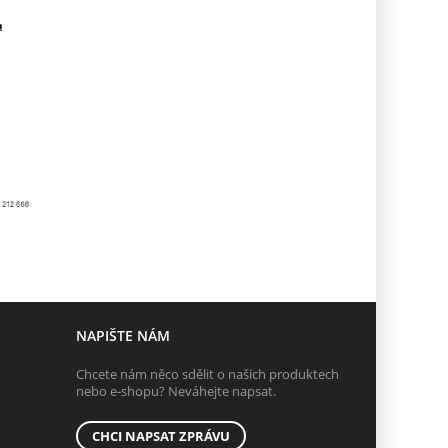
NAPIŠTE NÁM
Chcete nám něco sdělit o našich produktech
nebo e-shopu? Neváhejte napsat.
CHCI NAPSAT ZPRÁVU