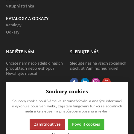
Vstupní stránka
KATALOGY A ODKAZY
Katalogy
Odkazy
NAPIŠTE NÁM
SLEDUJTE NÁS
Chcete nám něco sdělit o našich
Sledujte nás na všech sociálních
produktech nebo e-shopu?
sítích, ať Vám nic neunikne!
Neváhejte napsat.
CHCI NAPSAT ZPRÁVU
Soubory cookies
Soubory cookie používáme ke shromažďování a analýze informací
o výkonu a používání webu, zajištění fungování funkcí ze sociálních
médií a ke zlepšení a přizpůsobení obsahu a reklam.
Zamítnout vše
Povolit cookies
Tato stránka používá soubory cookies. Klikněte pro více informací.