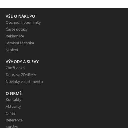
VŠE O NÁKUPU
Obchodní podmínky
Časté dotazy
Reklamace
Servisní žádanka
Školení
VÝHODY A SLEVY
Zboží v akci
Doprava ZDARMA
Novinky v sortimentu
O FIRMĚ
Kontakty
Aktuality
O nás
Reference
Kariéra