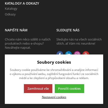
KATALOGY A ODKAZY
Katalogy
Odkazy
NAPIŠTE NÁM
SLEDUJTE NÁS
Chcete nám něco sdělit o našich
Sledujte nás na všech sociálních
produktech nebo e-shopu?
sítích, ať Vám nic neunikne!
Neváhejte napsat.
CHCI NAPSAT ZPRÁVU
Soubory cookies
Soubory cookie používáme ke shromažďování a analýze informací
o výkonu a používání webu, zajištění fungování funkcí ze sociálních
médií a ke zlepšení a přizpůsobení obsahu a reklam.
Zamítnout vše
Povolit cookies
Tato stránka používá soubory cookies. Klikněte pro více informací.
Nastavení cookies
© 2013-2026 RTTI eshop
K2 e-shop - První e-shop, který uřídí celou vaši firmu.