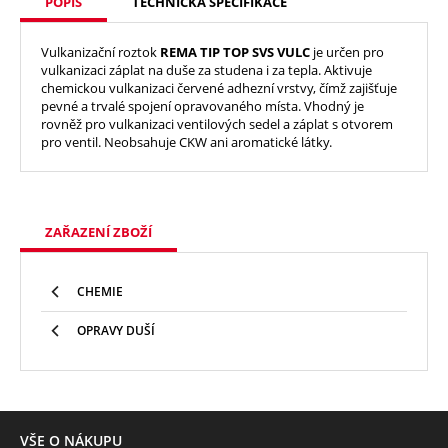
POPIS
TECHNICKÁ SPECIFIKACE
Vulkanizační roztok
REMA TIP TOP SVS VULC
je určen pro
vulkanizaci záplat na duše za studena i za tepla. Aktivuje
chemickou vulkanizaci červené adhezní vrstvy, čímž zajišťuje
pevné a trvalé spojení opravovaného místa. Vhodný je
rovněž pro vulkanizaci ventilových sedel a záplat s otvorem
pro ventil. Neobsahuje CKW ani aromatické látky.
ZAŘAZENÍ ZBOŽÍ
CHEMIE
OPRAVY DUŠÍ
VŠE O NÁKUPU