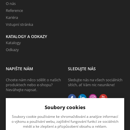
O nás
Reference
Kariéra
Vstupní stránka
KATALOGY A ODKAZY
Katalogy
Odkazy
NAPIŠTE NÁM
SLEDUJTE NÁS
Chcete nám něco sdělit o našich
Sledujte nás na všech sociálních
produktech nebo e-shopu?
sítích, ať Vám nic neunikne!
Neváhejte napsat.
CHCI NAPSAT ZPRÁVU
Soubory cookies
Soubory cookie používáme ke shromažďování a analýze informací
o výkonu a používání webu, zajištění fungování funkcí ze sociálních
médií a ke zlepšení a přizpůsobení obsahu a reklam.