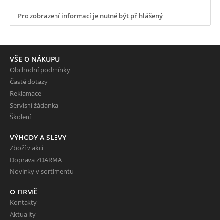
Pro zobrazení informací je nutné být přihlášený
VŠE O NÁKUPU
Obchodní podmínky
Časté dotazy
Reklamace
Servisní žádanka
Školení
VÝHODY A SLEVY
Zboží v akci
Doprava ZDARMA
Novinky v sortimentu
O FIRMĚ
Kontakty
Aktuality